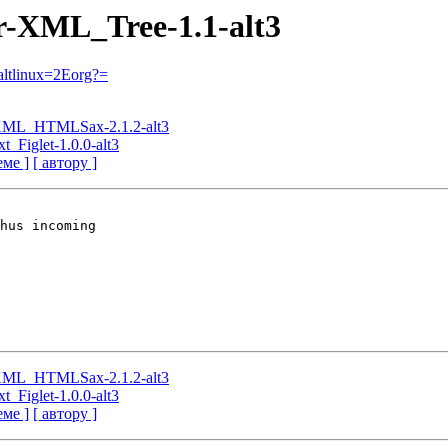
ar-XML_Tree-1.1-alt3
ltlinux=2Eorg?=
r-XML_HTMLSax-2.1.2-alt3
t_Figlet-1.0.0-alt3
еме ]
[ автору ]
hus incoming

r-XML_HTMLSax-2.1.2-alt3
t_Figlet-1.0.0-alt3
еме ]
[ автору ]