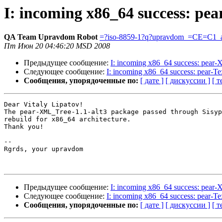
I: incoming x86_64 success: pe
QA Team Upravdom Robot
=?iso-8859-1?q?upravdom_=CE=C1_a
Пт Июн 20 04:46:20 MSD 2008
Предыдущее сообщение:
I: incoming x86_64 success: pea
Следующее сообщение:
I: incoming x86_64 success: pear-Tex
Сообщения, упорядоченные по:
[ дате ]
[ дискуссии ]
[ т
Dear Vitaly Lipatov!

The pear-XML_Tree-1.1-alt3 package passed through Sisyp
rebuild for x86_64 architecture.

Thank you!

-- 

Rgrds, your upravdom

Предыдущее сообщение:
I: incoming x86_64 success: pea
Следующее сообщение:
I: incoming x86_64 success: pear-Tex
Сообщения, упорядоченные по:
[ дате ]
[ дискуссии ]
[ т