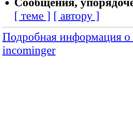
Сообщения, упорядоч
[ теме ]
[ автору ]
Подробная информация о 
incominger