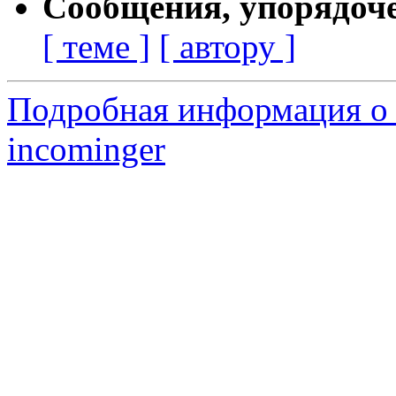
Сообщения, упорядоч
[ теме ]
[ автору ]
Подробная информация о 
incominger