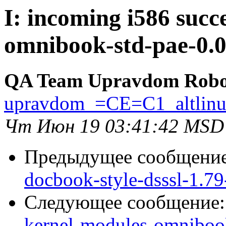
I: incoming i586 succ
omnibook-std-pae-0.0
QA Team Upravdom Robo
upravdom_=CE=C1_altlin
Чт Июн 19 03:41:42 MSD
Предыдущее сообщени
docbook-style-dsssl-1.79
Следующее сообщение
kernel-modules-omnibook