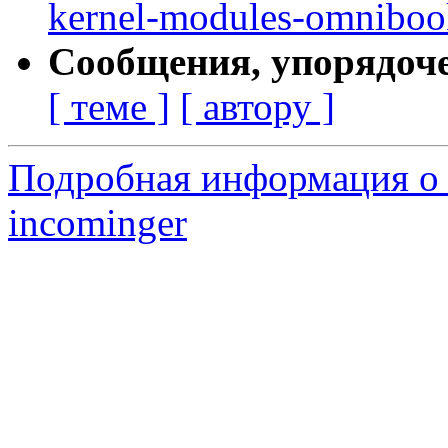
kernel-modules-omnibook
Сообщения, упорядоч
[ теме ]
[ автору ]
Подробная информация о 
incominger