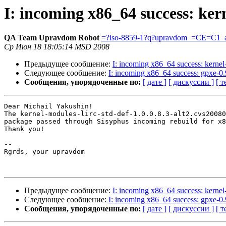
I: incoming x86_64 success: kern
QA Team Upravdom Robot
=?iso-8859-1?q?upravdom_=CE=C1_a
Ср Июн 18 18:05:14 MSD 2008
Предыдущее сообщение:
I: incoming x86_64 success: kernel
Следующее сообщение:
I: incoming x86_64 success: gpxe-0.
Сообщения, упорядоченные по:
[ дате ]
[ дискуссии ]
[ т
Dear Michail Yakushin!

The kernel-modules-lirc-std-def-1.0.0.8.3-alt2.cvs20080
package passed through Sisyphus incoming rebuild for x8
Thank you!

-- 

Rgrds, your upravdom

Предыдущее сообщение:
I: incoming x86_64 success: kernel
Следующее сообщение:
I: incoming x86_64 success: gpxe-0.
Сообщения, упорядоченные по:
[ дате ]
[ дискуссии ]
[ т