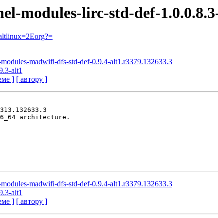
el-modules-lirc-std-def-1.0.0.8.
ltlinux=2Eorg?=
-modules-madwifi-dfs-std-def-0.9.4-alt1.r3379.132633.3
9.3-alt1
еме ]
[ автору ]
313.132633.3

6_64 architecture.

-modules-madwifi-dfs-std-def-0.9.4-alt1.r3379.132633.3
9.3-alt1
еме ]
[ автору ]