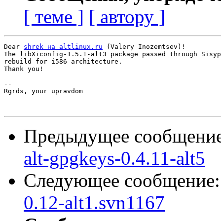
[ теме ]
[ автору ]
Dear 
shrek на altlinux.ru
 (Valery Inozemtsev)!

The libXiconfig-1.5.1-alt3 package passed through Sisyp
rebuild for i586 architecture.

Thank you!

-- 

Rgrds, your upravdom

Предыдущее сообщени
alt-gpgkeys-0.4.11-alt5
Следующее сообщение
0.12-alt1.svn1167