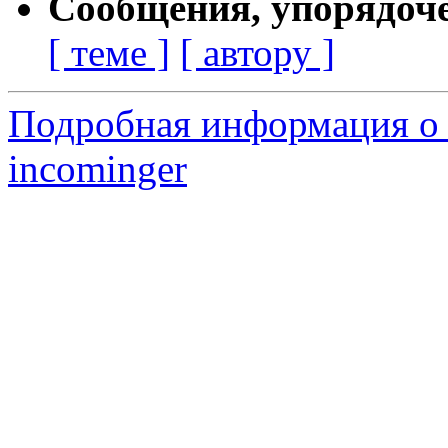
Сообщения, упорядоч
[ теме ]
[ автору ]
Подробная информация о 
incominger