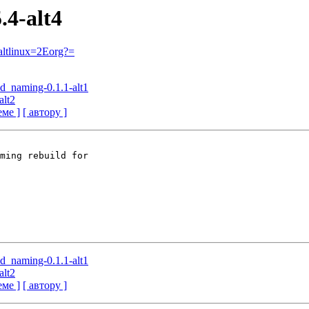
.4-alt4
ltlinux=2Eorg?=
hd_naming-0.1.1-alt1
alt2
еме ]
[ автору ]
ming rebuild for

hd_naming-0.1.1-alt1
alt2
еме ]
[ автору ]