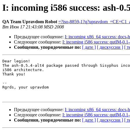
I: incoming i586 success: ash-0.5
QA Team Upravdom Robot
=?iso-8859-1?q?upravdom_=CE=C1_a
Вт Июн 17 21:43:08 MSD 2008
Предыдущее сообщение:
I: incoming x86_64 success: docs-
Следующее сообщение:
I: incoming i586 success: qutIM-0.1-
Сообщения, упорядоченные по:
[ дате ]
[ дискуссии ]
[ т
Dear legion!

The ash-0.5.4-alt4 package passed through Sisyphus inco
i586 architecture.

Thank you!

-- 

Rgrds, your upravdom

Предыдущее сообщение:
I: incoming x86_64 success: docs-
Следующее сообщение:
I: incoming i586 success: qutIM-0.1-
Сообщения, упорядоченные по:
[ дате ]
[ дискуссии ]
[ т