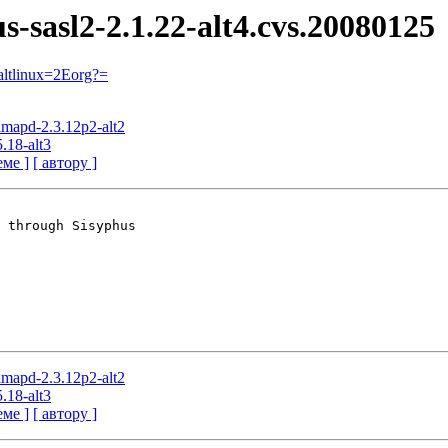
s-sasl2-2.1.22-alt4.cvs.20080125
ltlinux=2Eorg?=
imapd-2.3.12p2-alt2
5.18-alt3
еме ]
[ автору ]
 through Sisyphus

imapd-2.3.12p2-alt2
5.18-alt3
еме ]
[ автору ]