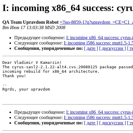
I: incoming x86_64 success: cyru
QA Team Upravdom Robot
=?iso-8859-1?q?upravdom_=CE=C1_a
Вт Июн 17 13:03:38 MSD 2008
Предыдущее сообщение:
I: incoming x86_64 success: cyrus-
Следующее сообщение:
I: incoming i586 success: mutt1.5-1.
Сообщения, упорядоченные по:
[ дате ]
[ дискуссии ]
[ т
Dear Vladimir V Kamarzin!

The cyrus-sasl2-2.1.22-alt4.cvs.20080125 package passed
incoming rebuild for x86_64 architecture.

Thank you!

-- 

Rgrds, your upravdom

Предыдущее сообщение:
I: incoming x86_64 success: cyrus-
Следующее сообщение:
I: incoming i586 success: mutt1.5-1.
Сообщения, упорядоченные по:
[ дате ]
[ дискуссии ]
[ т