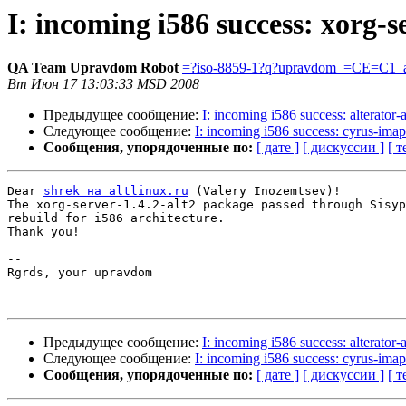
I: incoming i586 success: xorg-se
QA Team Upravdom Robot
=?iso-8859-1?q?upravdom_=CE=C1_a
Вт Июн 17 13:03:33 MSD 2008
Предыдущее сообщение:
I: incoming i586 success: alterator-a
Следующее сообщение:
I: incoming i586 success: cyrus-imap
Сообщения, упорядоченные по:
[ дате ]
[ дискуссии ]
[ т
Dear 
shrek на altlinux.ru
 (Valery Inozemtsev)!

The xorg-server-1.4.2-alt2 package passed through Sisyp
rebuild for i586 architecture.

Thank you!

-- 

Rgrds, your upravdom

Предыдущее сообщение:
I: incoming i586 success: alterator-a
Следующее сообщение:
I: incoming i586 success: cyrus-imap
Сообщения, упорядоченные по:
[ дате ]
[ дискуссии ]
[ т