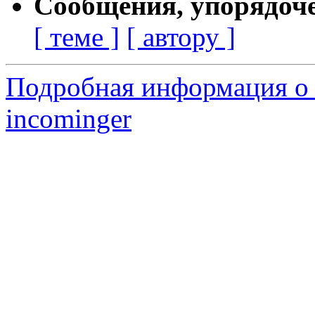
Сообщения, упорядоч
[ теме ]
[ автору ]
Подробная информация о 
incominger