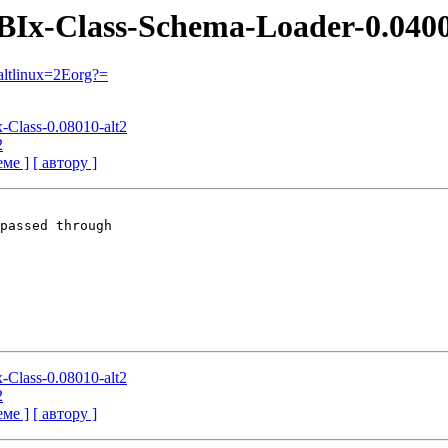
-DBIx-Class-Schema-Loader-0.0400
ltlinux=2Eorg?=
x-Class-0.08010-alt2
2
еме ]
[ автору ]
passed through

x-Class-0.08010-alt2
2
еме ]
[ автору ]