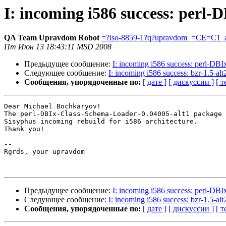
I: incoming i586 success: perl
QA Team Upravdom Robot
=?iso-8859-1?q?upravdom_=CE=C1_a
Пт Июн 13 18:43:11 MSD 2008
Предыдущее сообщение:
I: incoming i586 success: perl-DBI
Следующее сообщение:
I: incoming i586 success: bzr-1.5-alt
Сообщения, упорядоченные по:
[ дате ]
[ дискуссии ]
[ т
Dear Michael Bochkaryov!

The perl-DBIx-Class-Schema-Loader-0.04005-alt1 package 
Sisyphus incoming rebuild for i586 architecture.

Thank you!

-- 

Rgrds, your upravdom

Предыдущее сообщение:
I: incoming i586 success: perl-DBI
Следующее сообщение:
I: incoming i586 success: bzr-1.5-alt
Сообщения, упорядоченные по:
[ дате ]
[ дискуссии ]
[ т