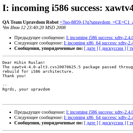
I: incoming i586 success: xawtv
QA Team Upravdom Robot
=?iso-8859-1?q?upravdom_=CE=C1_a
Чт Июн 12 23:40:20 MSD 2008
Предыдущее сообщение:
I: incoming i586 success: xdtv-2.4
Следующее сообщение:
I: incoming x86_64 success: xdtv-2.
Сообщения, упорядоченные по:
[ дате ]
[ дискуссии ]
[ т
Dear Hihin Ruslan!

The xawtv4-4.0-alt3.cvs20070625.5 package passed throug
rebuild for i586 architecture.

Thank you!

-- 

Rgrds, your upravdom

Предыдущее сообщение:
I: incoming i586 success: xdtv-2.4
Следующее сообщение:
I: incoming x86_64 success: xdtv-2.
Сообщения, упорядоченные по:
[ дате ]
[ дискуссии ]
[ т