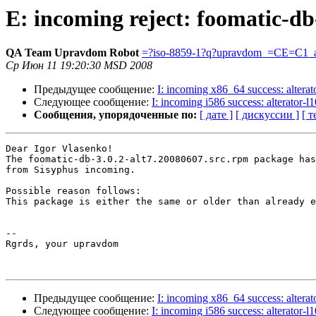
E: incoming reject: foomatic-db
QA Team Upravdom Robot
=?iso-8859-1?q?upravdom_=CE=C1_a
Ср Июн 11 19:20:30 MSD 2008
Предыдущее сообщение:
I: incoming x86_64 success: altera
Следующее сообщение:
I: incoming i586 success: alterator-l1
Сообщения, упорядоченные по:
[ дате ]
[ дискуссии ]
[ т
Dear Igor Vlasenko!

The foomatic-db-3.0.2-alt7.20080607.src.rpm package has
from Sisyphus incoming.

Possible reason follows:

This package is either the same or older than already e
-- 

Rgrds, your upravdom

Предыдущее сообщение:
I: incoming x86_64 success: altera
Следующее сообщение:
I: incoming i586 success: alterator-l1