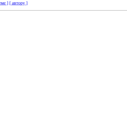
еме ]
[ автору ]