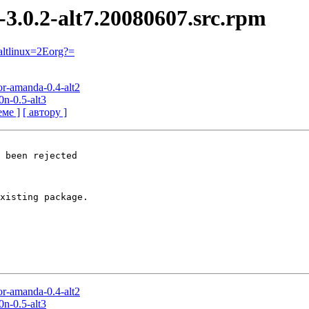
-3.0.2-alt7.20080607.src.rpm
ltlinux=2Eorg?=
tor-amanda-0.4-alt2
0n-0.5-alt3
еме ]
[ автору ]
 been rejected

xisting package.

tor-amanda-0.4-alt2
0n-0.5-alt3