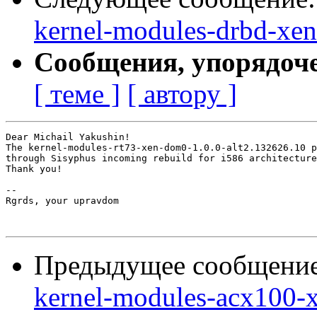
kernel-modules-drbd-xen
Сообщения, упорядоч
[ теме ]
[ автору ]
Dear Michail Yakushin!

The kernel-modules-rt73-xen-dom0-1.0.0-alt2.132626.10 p
through Sisyphus incoming rebuild for i586 architecture
Thank you!

-- 

Rgrds, your upravdom

Предыдущее сообщени
kernel-modules-acx100