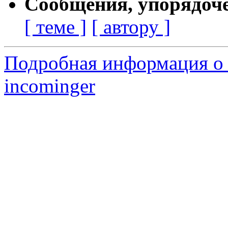
Сообщения, упорядоч
[ теме ]
[ автору ]
Подробная информация о 
incominger