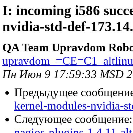
I: incoming i586 succ
nvidia-std-def-173.14
QA Team Upravdom Robo
upravdom_=CE=C1_altlin
Пн Июн 9 17:59:33 MSD 
Предыдущее сообщени
kernel-modules-nvidia-s
Следующее сообщение
nagios-plugins-1.4.11-al