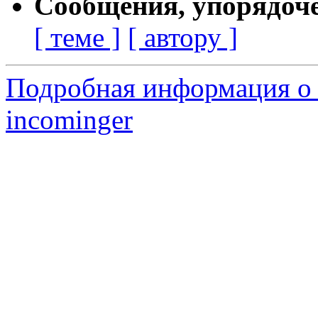
Сообщения, упорядоч
[ теме ]
[ автору ]
Подробная информация о 
incominger