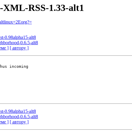
rl-XML-RSS-1.33-alt1
ltlinux=2Eorg?=
st-0.98alpha15-alt8
ghborhood-0.6.5-alt8
еме ]
[ автору ]
hus incoming

st-0.98alpha15-alt8
ghborhood-0.6.5-alt8
еме ]
[ автору ]