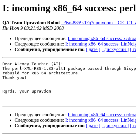
I: incoming x86_64 success: pe
QA Team Upravdom Robot
=?iso-8859-1?q?upravdom_=CE=C1_a
Пн Июн 9 03:21:02 MSD 2008
Предыдущее сообщение:
I: incoming x86_64 success: xcdroa
Следующее сообщение:
I: incoming x86_64 success: LinNei
Сообщения, упорядоченные по:
[ дате ]
[ дискуссии ]
[ т
Dear Alexey Tourbin (AT)!

The perl-XML-RSS-1.33-alt1 package passed through Sisyp
rebuild for x86_64 architecture.

Thank you!

-- 

Rgrds, your upravdom

Предыдущее сообщение:
I: incoming x86_64 success: xcdroa
Следующее сообщение:
I: incoming x86_64 success: LinNei
Сообщения, упорядоченные по:
[ дате ]
[ дискуссии ]
[ т