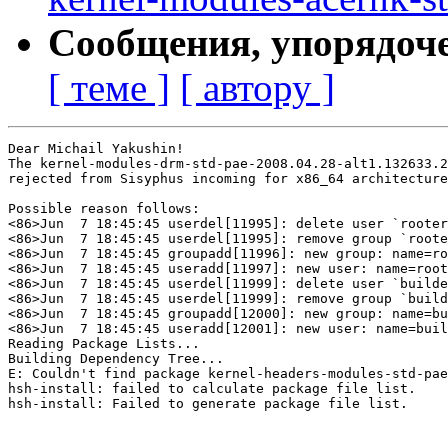
Сообщения, упорядоч
[ теме ]
[ автору ]
Dear Michail Yakushin!

The kernel-modules-drm-std-pae-2008.04.28-alt1.132633.2
rejected from Sisyphus incoming for x86_64 architecture
Possible reason follows:

<86>Jun  7 18:45:45 userdel[11995]: delete user `rooter
<86>Jun  7 18:45:45 userdel[11995]: remove group `roote
<86>Jun  7 18:45:45 groupadd[11996]: new group: name=ro
<86>Jun  7 18:45:45 useradd[11997]: new user: name=root
<86>Jun  7 18:45:45 userdel[11999]: delete user `builde
<86>Jun  7 18:45:45 userdel[11999]: remove group `build
<86>Jun  7 18:45:45 groupadd[12000]: new group: name=bu
<86>Jun  7 18:45:45 useradd[12001]: new user: name=buil
Reading Package Lists...

Building Dependency Tree...

E: Couldn't find package kernel-headers-modules-std-pae

hsh-install: failed to calculate package file list.

hsh-install: Failed to generate package file list.
