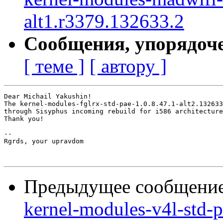
alt1.r3379.132633.2
Сообщения, упорядоч
[ теме ]
[ автору ]
Dear Michail Yakushin!

The kernel-modules-fglrx-std-pae-1.0.8.47.1-alt2.132633
through Sisyphus incoming rebuild for i586 architecture
Thank you!

-- 

Rgrds, your upravdom

Предыдущее сообщени
kernel-modules-v4l-std-