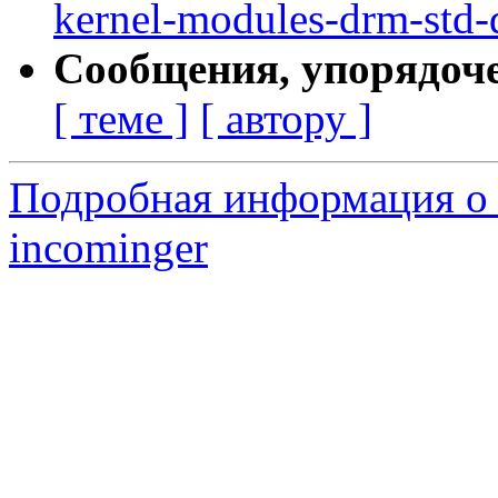
kernel-modules-drm-std-
Сообщения, упорядоч
[ теме ]
[ автору ]
Подробная информация о 
incominger