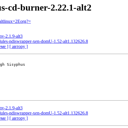
us-cd-burner-2.22.1-alt2
ltlinux=2Eorg?=
nv-2.1.9-alt3
odules-ndiswrapper-xen-domU-1.52-alt1.132626.8
еме ]
[ автору ]
gh Sisyphus

nv-2.1.9-alt3
odules-ndiswrapper-xen-domU-1.52-alt1.132626.8
еме ]
[ автору ]