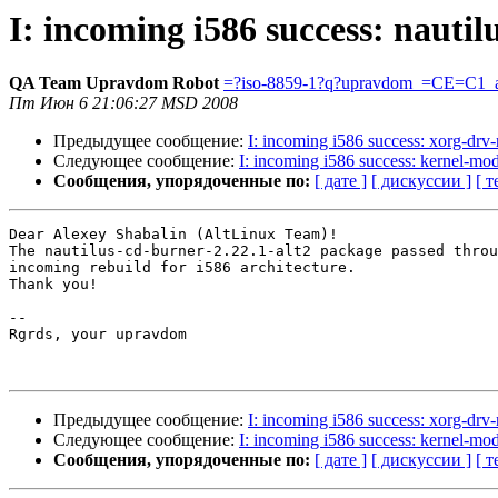
I: incoming i586 success: nautil
QA Team Upravdom Robot
=?iso-8859-1?q?upravdom_=CE=C1_a
Пт Июн 6 21:06:27 MSD 2008
Предыдущее сообщение:
I: incoming i586 success: xorg-drv-
Следующее сообщение:
I: incoming i586 success: kernel-m
Сообщения, упорядоченные по:
[ дате ]
[ дискуссии ]
[ т
Dear Alexey Shabalin (AltLinux Team)!

The nautilus-cd-burner-2.22.1-alt2 package passed throu
incoming rebuild for i586 architecture.

Thank you!

-- 

Rgrds, your upravdom

Предыдущее сообщение:
I: incoming i586 success: xorg-drv-
Следующее сообщение:
I: incoming i586 success: kernel-m
Сообщения, упорядоченные по:
[ дате ]
[ дискуссии ]
[ т