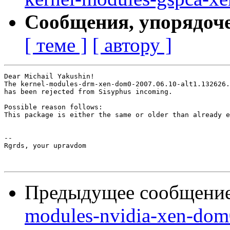
Сообщения, упорядоч
[ теме ]
[ автору ]
Dear Michail Yakushin!

The kernel-modules-drm-xen-dom0-2007.06.10-alt1.132626.
has been rejected from Sisyphus incoming.

Possible reason follows:

This package is either the same or older than already e
-- 

Rgrds, your upravdom

Предыдущее сообщени
modules-nvidia-xen-dom0