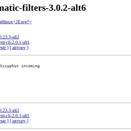
atic-filters-3.0.2-alt6
ltlinux=2Eorg?=
0.23.3-alt2
nt-cli-2.0.1-alt1
еме ]
[ автору ]
Sisyphus incoming

0.23.3-alt2
nt-cli-2.0.1-alt1
еме ]
[ автору ]