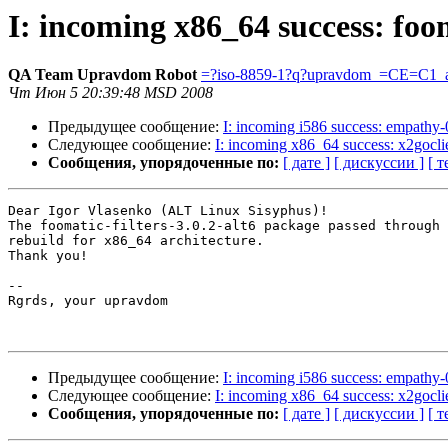
I: incoming x86_64 success: foom
QA Team Upravdom Robot
=?iso-8859-1?q?upravdom_=CE=C1_a
Чт Июн 5 20:39:48 MSD 2008
Предыдущее сообщение:
I: incoming i586 success: empathy-
Следующее сообщение:
I: incoming x86_64 success: x2goclie
Сообщения, упорядоченные по:
[ дате ]
[ дискуссии ]
[ т
Dear Igor Vlasenko (ALT Linux Sisyphus)!

The foomatic-filters-3.0.2-alt6 package passed through 
rebuild for x86_64 architecture.

Thank you!

-- 

Rgrds, your upravdom

Предыдущее сообщение:
I: incoming i586 success: empathy-
Следующее сообщение:
I: incoming x86_64 success: x2goclie
Сообщения, упорядоченные по:
[ дате ]
[ дискуссии ]
[ т