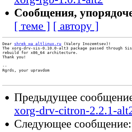
Сообщения, упорядоч
[ теме ]
[ автору ]
Dear 
shrek на altlinux.ru
 (Valery Inozemtsev)!

The xorg-drv-sis-0.10.0-alt3 package passed through Sis
rebuild for x86_64 architecture.

Thank you!

-- 

Rgrds, your upravdom

Предыдущее сообщени
xorg-drv-citron-2.2.1-alt
Следующее сообщение