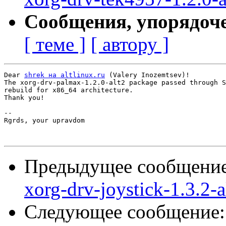
Сообщения, упорядоч
[ теме ]
[ автору ]
Dear 
shrek на altlinux.ru
 (Valery Inozemtsev)!

The xorg-drv-palmax-1.2.0-alt2 package passed through S
rebuild for x86_64 architecture.

Thank you!

-- 

Rgrds, your upravdom

Предыдущее сообщени
xorg-drv-joystick-1.3.2-a
Следующее сообщение