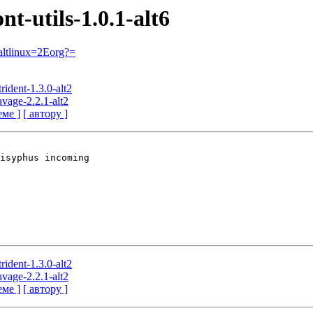
nt-utils-1.0.1-alt6
ltlinux=2Eorg?=
rident-1.3.0-alt2
avage-2.2.1-alt2
еме ]
[ автору ]
isyphus incoming

rident-1.3.0-alt2
avage-2.2.1-alt2
еме ]
[ автору ]