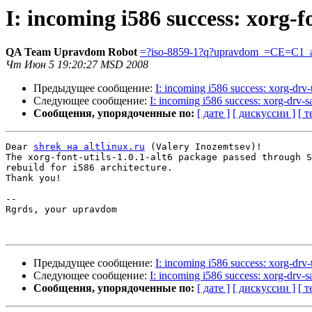
I: incoming i586 success: xorg-fo
QA Team Upravdom Robot
=?iso-8859-1?q?upravdom_=CE=C1_a
Чт Июн 5 19:20:27 MSD 2008
Предыдущее сообщение:
I: incoming i586 success: xorg-drv-t
Следующее сообщение:
I: incoming i586 success: xorg-drv-s
Сообщения, упорядоченные по:
[ дате ]
[ дискуссии ]
[ т
Dear 
shrek на altlinux.ru
 (Valery Inozemtsev)!

The xorg-font-utils-1.0.1-alt6 package passed through S
rebuild for i586 architecture.

Thank you!

-- 

Rgrds, your upravdom

Предыдущее сообщение:
I: incoming i586 success: xorg-drv-t
Следующее сообщение:
I: incoming i586 success: xorg-drv-s
Сообщения, упорядоченные по:
[ дате ]
[ дискуссии ]
[ т