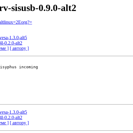
rv-sisusb-0.9.0-alt2
ltlinux=2Eorg?=
vesa-1.3.0-alt5
l-0.2.0-alt2
еме ]
[ автору ]
isyphus incoming

vesa-1.3.0-alt5
l-0.2.0-alt2
еме ]
[ автору ]