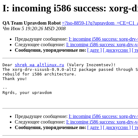
I: incoming i586 success: xorg-d
QA Team Upravdom Robot
=?iso-8859-1?q?upravdom_=CE=C1_a
Чт Июн 5 19:20:26 MSD 2008
Предыдущее сообщение:
I: incoming i586 success: xorg-drv-
Следующее сообщение:
I: incoming i586 success: xorg-drv-v4
Сообщения, упорядоченные по:
[ дате ]
[ дискуссии ]
[ т
Dear 
shrek на altlinux.ru
 (Valery Inozemtsev)!

The xorg-drv-sisusb-0.9.0-alt2 package passed through S
rebuild for i586 architecture.

Thank you!

-- 

Rgrds, your upravdom

Предыдущее сообщение:
I: incoming i586 success: xorg-drv-
Следующее сообщение:
I: incoming i586 success: xorg-drv-v4
Сообщения, упорядоченные по:
[ дате ]
[ дискуссии ]
[ т