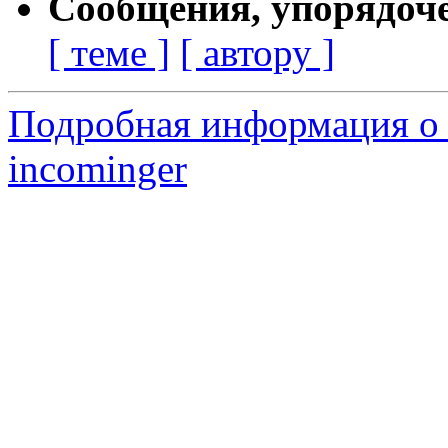
Сообщения, упорядоч
[ теме ]
[ автору ]
Подробная информация о 
incominger