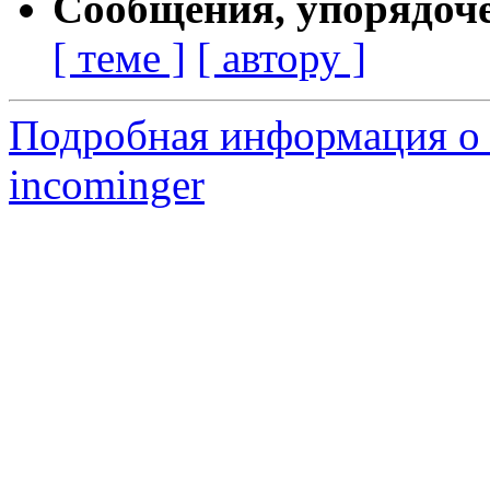
Сообщения, упорядоч
[ теме ]
[ автору ]
Подробная информация о 
incominger