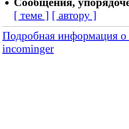
Сообщения, упорядоч
[ теме ]
[ автору ]
Подробная информация о 
incominger