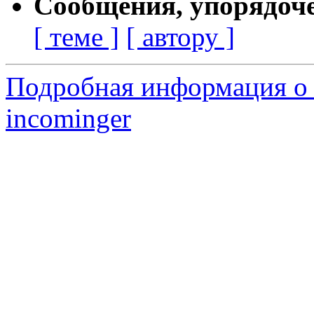
Сообщения, упорядоч
[ теме ]
[ автору ]
Подробная информация о 
incominger