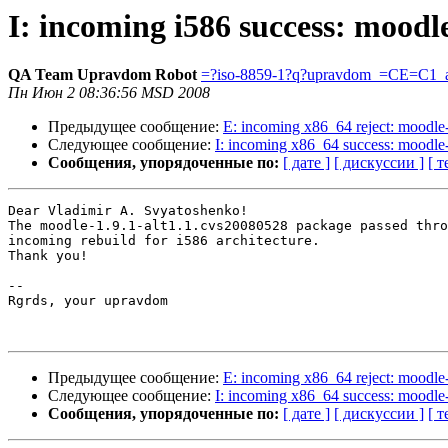
I: incoming i586 success: moodl
QA Team Upravdom Robot
=?iso-8859-1?q?upravdom_=CE=C1_a
Пн Июн 2 08:36:56 MSD 2008
Предыдущее сообщение:
E: incoming x86_64 reject: moodle
Следующее сообщение:
I: incoming x86_64 success: moodle
Сообщения, упорядоченные по:
[ дате ]
[ дискуссии ]
[ т
Dear Vladimir A. Svyatoshenko!

The moodle-1.9.1-alt1.1.cvs20080528 package passed thro
incoming rebuild for i586 architecture.

Thank you!

-- 

Rgrds, your upravdom

Предыдущее сообщение:
E: incoming x86_64 reject: moodle
Следующее сообщение:
I: incoming x86_64 success: moodle
Сообщения, упорядоченные по:
[ дате ]
[ дискуссии ]
[ т