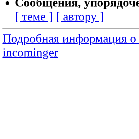
Сообщения, упорядоч
[ теме ]
[ автору ]
Подробная информация о 
incominger