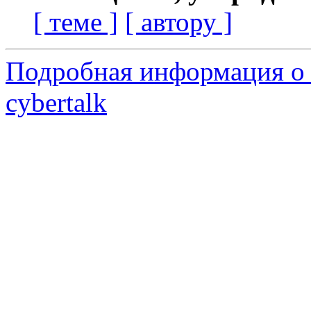
[ теме ]
[ автору ]
Подробная информация о 
cybertalk