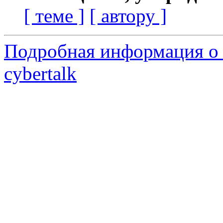
[ теме ]
[ автору ]
Подробная информация о 
cybertalk