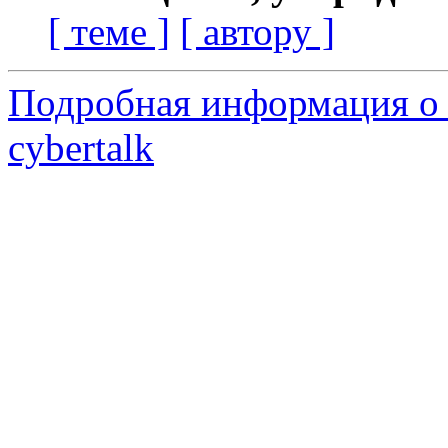
[ теме ]
[ автору ]
Подробная информация о 
cybertalk