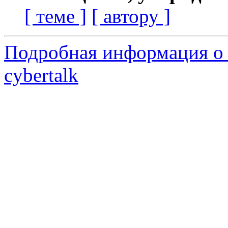
[ теме ]
[ автору ]
Подробная информация о 
cybertalk