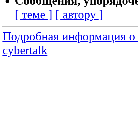
Сообщения, упорядоч
[ теме ]
[ автору ]
Подробная информация о 
cybertalk