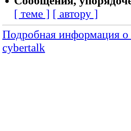
Сообщения, упорядоч
[ теме ]
[ автору ]
Подробная информация о 
cybertalk