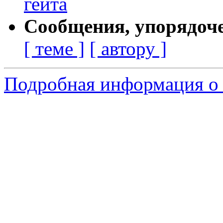
гейта
Сообщения, упорядоч
[ теме ]
[ автору ]
Подробная информация о 