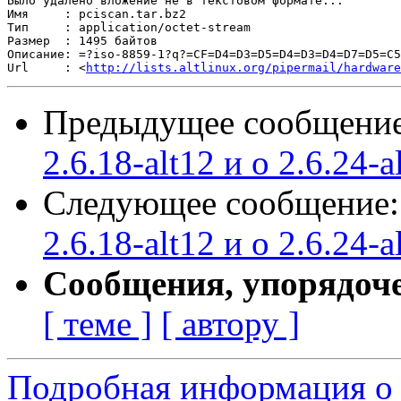
Было удалено вложение не в текстовом формате...

Имя     : pciscan.tar.bz2

Тип     : application/octet-stream

Размер  : 1495 байтов

Описание: =?iso-8859-1?q?=CF=D4=D3=D5=D4=D3=D4=D7=D5=C5
Url     : <
http://lists.altlinux.org/pipermail/hardware
Предыдущее сообщени
2.6.18-alt12 и о 2.6.24-a
Следующее сообщение
2.6.18-alt12 и о 2.6.24-a
Сообщения, упорядоч
[ теме ]
[ автору ]
Подробная информация о 