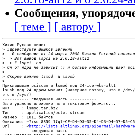
Сообщения, упорядоч
[ теме ]
[ автору ]
Хихин Руслан пишет:

>
>
>
>
>
>
>
>
Прикладываю pciscan и lsmod под 24-ice-wks-alt1

lsusb под 24 ядром молчит (наверное потому, что в /dev/
это в /sys/)

----------- следующая часть -----------

Было удалено вложение не в текстовом формате...

Имя     : lsmod.tar.bz2

Тип     : application/octet-stream

Размер  : 1011 байтов

Описание: =?iso-8859-1?q?=CF=D4=D3=D5=D4=D3=D4=D7=D5=C5
Url     : <
http://lists.altlinux.org/pipermail/hardware
----------- следующая часть -----------
