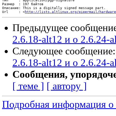
Тип     : application/pgp-signature

Размер  : 197 байтов

Описание: This is a digitally signed message part.

Url     : <
http://lists.altlinux.org/pipermail/hardware
Предыдущее сообщени
2.6.18-alt12 и о 2.6.24-a
Следующее сообщение
2.6.18-alt12 и о 2.6.24-a
Сообщения, упорядоч
[ теме ]
[ автору ]
Подробная информация о 