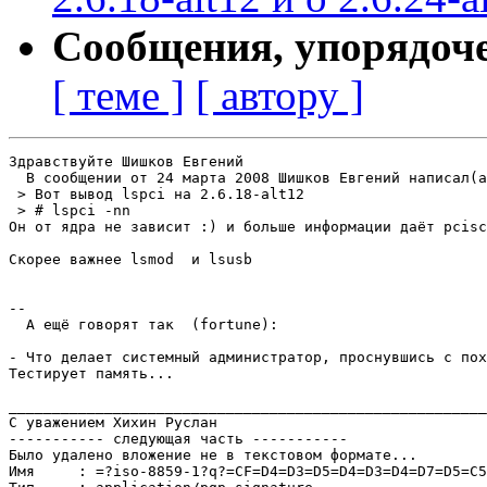
Сообщения, упорядоч
[ теме ]
[ автору ]
Здравствуйте Шишков Евгений

  В сообщении от 24 марта 2008 Шишков Евгений написал(a
 > Вот вывод lspci на 2.6.18-alt12

 > # lspci -nn

Он от ядра не зависит :) и больше информации даёт pcisc
Скорее важнее lsmod  и lsusb 

-- 

  А ещё говорят так  (fortune):

- Что делает системный администратор, проснувшись с пох
Тестирует память...  

_______________________________________________________
С уважением Хихин Руслан

----------- следующая часть -----------

Было удалено вложение не в текстовом формате...

Имя     : =?iso-8859-1?q?=CF=D4=D3=D5=D4=D3=D4=D7=D5=C5