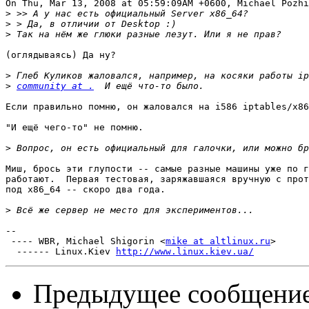
On Thu, Mar 13, 2008 at 05:59:09AM +0600, Michael Pozhi
>
>
>
(оглядываясь) Да ну?

>
>
community at .
Если правильно помню, он жаловался на i586 iptables/x86
"И ещё чего-то" не помню.

>
Миш, брось эти глупости -- самые разные машины уже по г
работают.  Первая тестовая, заряжавшаяся вручную с прот
под x86_64 -- скоро два года.

>
-- 

 ---- WBR, Michael Shigorin <
mike at altlinux.ru
>

  ------ Linux.Kiev 
http://www.linux.kiev.ua/
Предыдущее сообщени