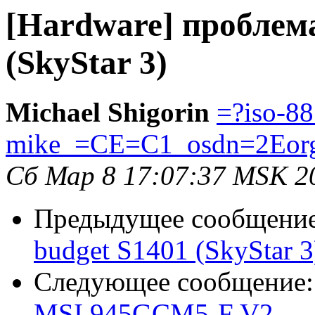
[Hardware] проблема
(SkyStar 3)
Michael Shigorin
=?iso-8
mike_=CE=C1_osdn=2Eor
Сб Мар 8 17:07:37 MSK 2
Предыдущее сообщени
budget S1401 (SkyStar 3
Следующее сообщение
MSI 945GCM5-F V2