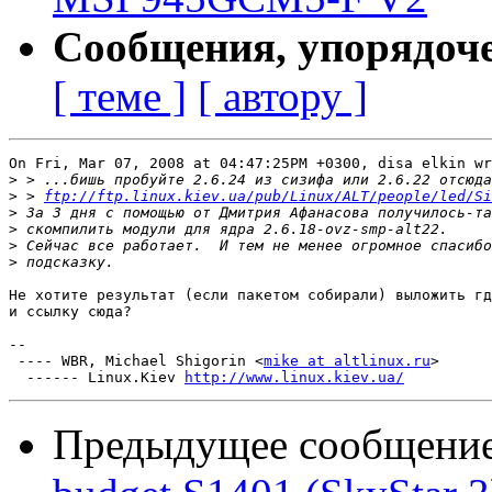
Сообщения, упорядоч
[ теме ]
[ автору ]
On Fri, Mar 07, 2008 at 04:47:25PM +0300, disa elkin wr
>
>
 > 
ftp://ftp.linux.kiev.ua/pub/Linux/ALT/people/led/Si
>
>
>
>
Не хотите результат (если пакетом собирали) выложить гд
и ссылку сюда?

-- 

 ---- WBR, Michael Shigorin <
mike at altlinux.ru
>

  ------ Linux.Kiev 
http://www.linux.kiev.ua/
Предыдущее сообщени