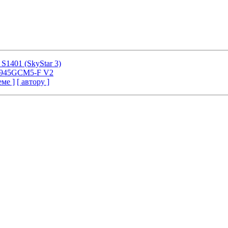
 S1401 (SkyStar 3)
I 945GCM5-F V2
еме ]
[ автору ]