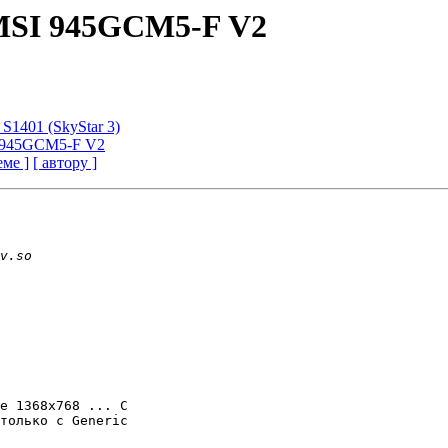
 MSI 945GCM5-F V2
 S1401 (SkyStar 3)
I 945GCM5-F V2
еме ]
[ автору ]
е 1368х768 ... С

только с Generic
