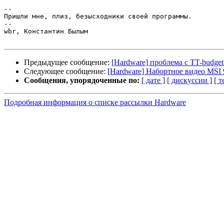
-- 

Пришли мне, плиз, безысходники своей программы.

--

wbr, Константин Былым

Предыдущее сообщение:
[Hardware] проблема с TT-budget
Следующее сообщение:
[Hardware] Набортное видео MS
Сообщения, упорядоченные по:
[ дате ]
[ дискуссии ]
[ т
Подробная информация о списке рассылки Hardware