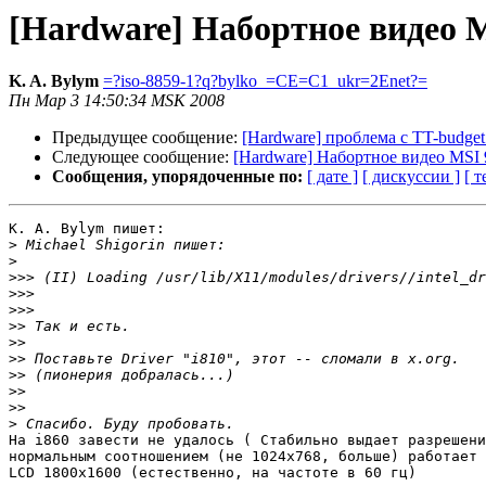
[Hardware] Набортное видео
K. A. Bylym
=?iso-8859-1?q?bylko_=CE=C1_ukr=2Enet?=
Пн Мар 3 14:50:34 MSK 2008
Предыдущее сообщение:
[Hardware] проблема с TT-budget
Следующее сообщение:
[Hardware] Набортное видео MS
Сообщения, упорядоченные по:
[ дате ]
[ дискуссии ]
[ т
K. A. Bylym пишет:

>
>
>>>
>>>
>>>
>>
>>
>>
>>
>>
>>
>
На i860 завеcти не удалось ( Стабильно выдает разрешени
нормальным соотношением (не 1024х768, больше) работает 
LCD 1800x1600 (естественно, на частоте в 60 гц)
