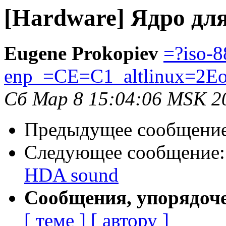
[Hardware] Ядро для
Eugene Prokopiev
=?iso-8
enp_=CE=C1_altlinux=2Eo
Сб Мар 8 15:04:06 MSK 2
Предыдущее сообщени
Следующее сообщение
HDA sound
Сообщения, упорядоч
[ теме ]
[ автору ]