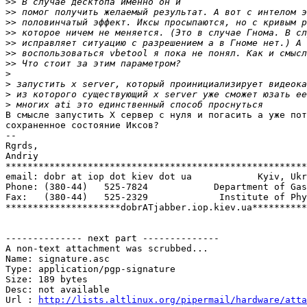
>>
>>
>>
>>
>>
>>
>>
>
>
>
>
В смысле запустить Х сервер с нуля и погасить а уже пот
сохраненное состояние Иксов?

-- 

Rgrds,

Andriy

*******************************************************
email: dobr at iop dot kiev dot ua            Kyiv, Ukr
Phone: (380-44)   525-7824            Department of Gas
Fax:   (380-44)   525-2329             Institute of Phy
*********************dobrATjabber.iop.kiev.ua**********
-------------- next part --------------

A non-text attachment was scrubbed...

Name: signature.asc

Type: application/pgp-signature

Size: 189 bytes

Desc: not available

Url : 
http://lists.altlinux.org/pipermail/hardware/atta