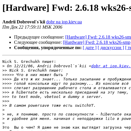
[Hardware] Fwd: 2.6.18 wks26
Andrii Dobrovol`s`kii
dobr на iop.kiev.ua
Пт Дек 22 17:59:11 MSK 2006
Предыдущее сообщение:
[Hardware] Fwd: 2.6.18 wks26-sm
Следующее сообщение:
[Hardware] Fwd: 2.6.18 wks26-smp
Сообщения, упорядоченные по:
[ дате ]
[ дискуссии ]
[ т
Nick S. Grechukh пишет:

>
 On 12/21/06, Andrii Dobrovol`s`kii <
dobr at iop.kiev.
>>
>>>>>
>>>>
>>>>
>>>>
>>>
>>>
>>>
>>
>
>
>
>
Это  Вы о чем? Я даже не знаю как выглядит загрузка чер