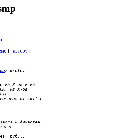
-smp
p
еме ]
[ автору ]
ua
ез Груб...
