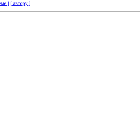
еме ]
[ автору ]