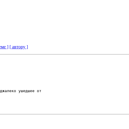
еме ]
[ автору ]