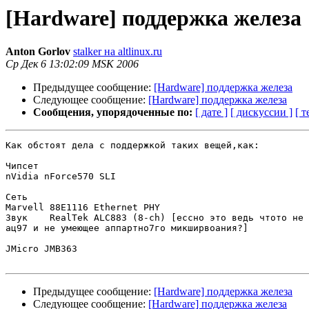
[Hardware] поддержка железа
Anton Gorlov
stalker на altlinux.ru
Ср Дек 6 13:02:09 MSK 2006
Предыдущее сообщение:
[Hardware] поддержка железа
Следующее сообщение:
[Hardware] поддержка железа
Сообщения, упорядоченные по:
[ дате ]
[ дискуссии ]
[ т
Как обстоят дела с поддержкой таких вещей,как:

Чипсет

nVidia nForce570 SLI

Сеть

Marvell 88E1116 Ethernet PHY

Звук  	RealTek ALC883 (8-ch) [ессно это ведь чтото не джалеко ушедшее от

ац97 и не умеющее аппартно7го микширвоания?]

JMicro JMB363

Предыдущее сообщение:
[Hardware] поддержка железа
Следующее сообщение:
[Hardware] поддержка железа