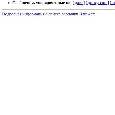
Сообщения, упорядоченные по:
[ дате ]
[ дискуссии ]
[ т
Подробная информация о списке рассылки Hardware