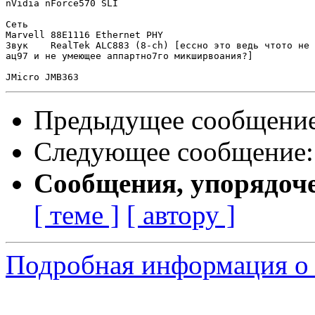
nVidia nForce570 SLI

Сеть

Marvell 88E1116 Ethernet PHY

Звук  	RealTek ALC883 (8-ch) [ессно это ведь чтото не джалеко ушедшее от 

ац97 и не умеющее аппартно7го микширвоания?]

Предыдущее сообщени
Следующее сообщение
Сообщения, упорядоч
[ теме ]
[ автору ]
Подробная информация о 